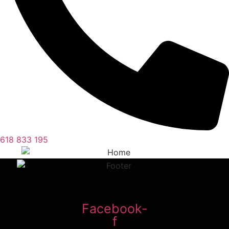
618 833 195
Facebook-
f