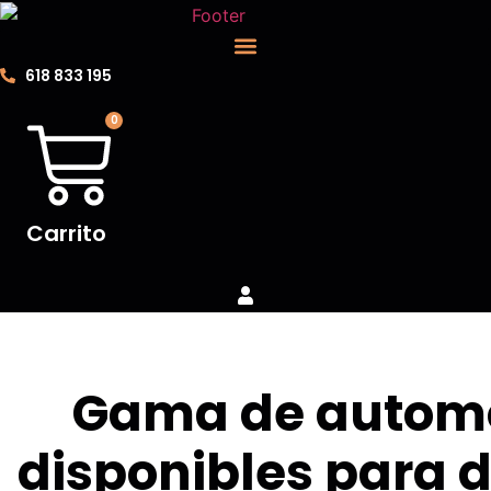
Ir
al
contenido
618 833 195
0
Carrito
Vehículos para despiece
Gama de automó
disponibles para 