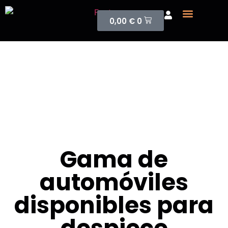
0,00
€
0
Sobre nosotros
Vehículos para despiece
Vehículos para
despiece
Gama de
automóviles
disponibles para