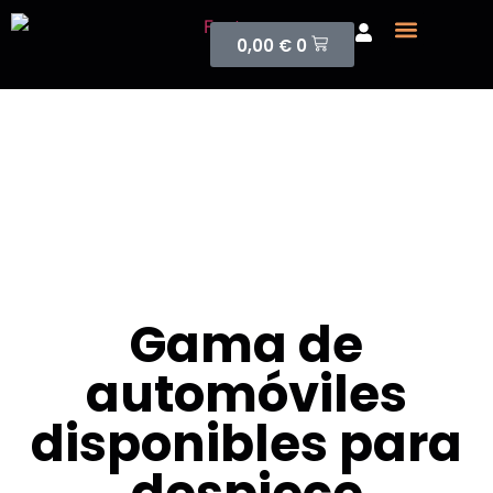
0,00
€
0
Sobre nosotros
Vehículos para despiece
Vehículos para
despiece
Gama de
automóviles
disponibles para