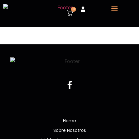
0
Sobre nosotros
Vehículos para despiece
Home
Sobre Nosotros