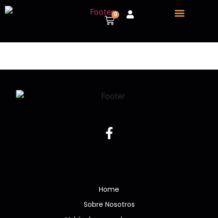
0
Sobre nosotros
Vehículos para despiece
Home
Sobre Nosotros