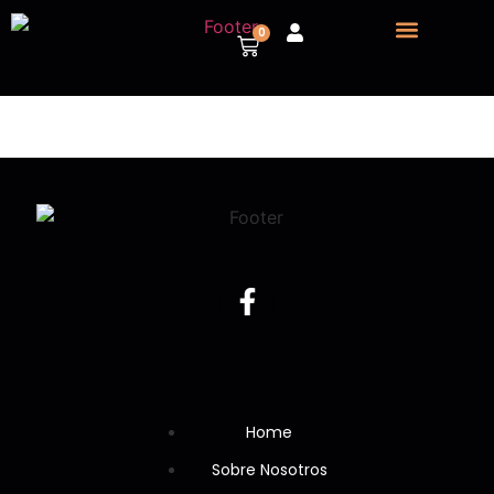
0
Sobre nosotros
Vehículos para despiece
Home
Sobre Nosotros