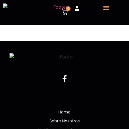
0
Sobre nosotros
Vehículos para despiece
Home
Sobre Nosotros