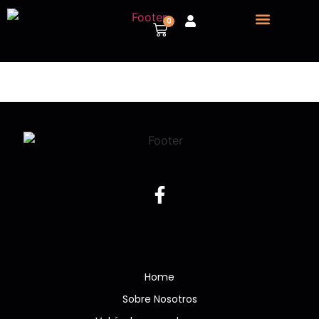
0
Sobre nosotros
Vehículos para despiece
Home
Sobre Nosotros