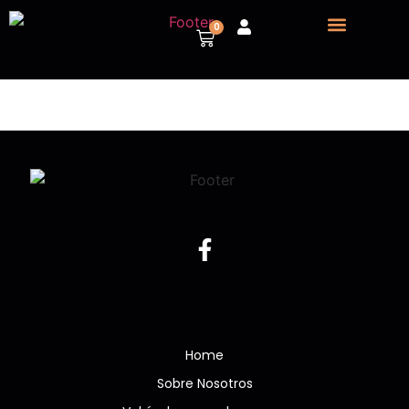
0
Sobre nosotros
Vehículos para despiece
Home
Sobre Nosotros