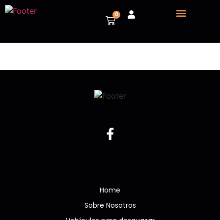
0
Sobre nosotros
Vehículos para despiece
Home
Sobre Nosotros